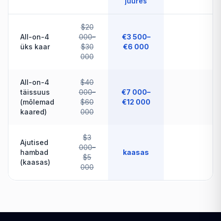
juures
$20
All-on-4
000–
€3 500–
üks kaar
$30
€6 000
000
All-on-4
$40
täissuus
000–
€7 000–
(mõlemad
$60
€12 000
kaared)
000
$3
Ajutised
000–
hambad
kaasas
$5
(kaasas)
000