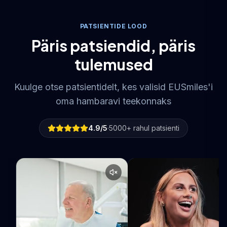
PATSIENTIDE LOOD
Päris patsiendid, päris
tulemused
Kuulge otse patsientidelt, kes valisid EUSmiles'i
oma hambaravi teekonnaks
4.9
/5
·
5000
+
rahul patsienti