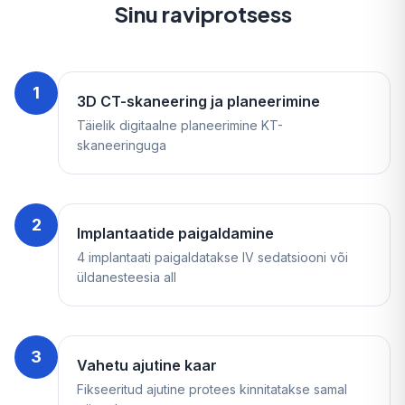
Sinu raviprotsess
1
3D CT-skaneering ja planeerimine
Täielik digitaalne planeerimine KT-
skaneeringuga
2
Implantaatide paigaldamine
4 implantaati paigaldatakse IV sedatsiooni või
üldanesteesia all
3
Vahetu ajutine kaar
Fikseeritud ajutine protees kinnitatakse samal