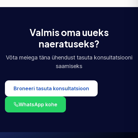
Valmis oma uueks
naeratuseks?
Võta meiega täna ühendust tasuta konsultatsiooni
saamiseks
Broneeri tasuta konsultatsioon
WhatsApp kohe