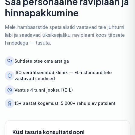
Saa personaalne raviplaan ja
hinnapakkumine
Meie hambaarstide spetsialistid vaatavad teie juhtumi
läbi ja saadavad üksikasjaliku raviplaani koos täpsete
hindadega — tasuta.
Suhtlete otse oma arstiga
ISO sertifitseeritud kliinik — EL-i standarditele
vastavad seadmed
Vastus 4 tunni jooksul (E–L)
15+ aastat kogemust, 5 000+ rahulolev patsient
Küsi tasuta konsultatsiooni