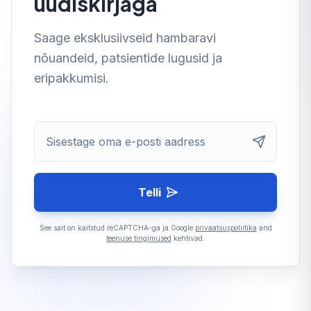
uudiskirjaga
Saage eksklusiivseid hambaravi
nõuandeid, patsientide lugusid ja
eripakkumisi.
Sisestage oma e-posti aadress
Telli
See sait on kaitstud reCAPTCHA-ga ja Google
privaatsuspoliitika
and
teenuse tingimused
kehtivad.