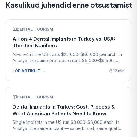
Kasulikud juhendid enne otsustamist
DENTAL TOURISM
All-on-4 Dental Implants in Turkey vs. USA:
The Real Numbers
All-on-4 in the US costs $25,000–$80,000 per arch. In
Antalya, the same procedure runs $6,000–$9,500.
Here's what that difference looks like in practice for
LOE ARTIKLIT
→
12
min
American patients.
DENTAL TOURISM
Dental Implants in Turkey: Cost, Process &
What American Patients Need to Know
Single implants in the US run $3,000–$6,000 each. In
Antalya, the same implant — same brand, same quality
— costs $900–$1,400. Here's what American patients