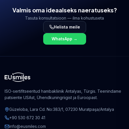
Valmis oma ideaalseks naeratuseks?
Tasuta konsultatsioon — ilma kohustuseta
Helista meile
WhatsApp
→
ISO-sertifitseeritud hambakliinik Antalyas, Türgis. Teenindame
patsiente USAst, Ühendkuningriigist ja Euroopast.
Güzeloba, Lara Cd. No:383/1, 07230 Muratpaşa/Antalya
+90 530 672 30 41
info@eusmiles.com