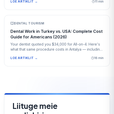
LOE ARTIKLIT
→
11
min
need to know before booking.
DENTAL TOURISM
Dental Work in Turkey vs. USA: Complete Cost
Guide for Americans (2026)
Your dentist quoted you $34,000 for All-on-4. Here's
what that same procedure costs in Antalya — including
your flights and a week at a 5-star hotel. A complete
LOE ARTIKLIT
→
16
min
USD cost breakdown for American patients.
Liituge meie