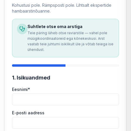
Kohustusi pole. Rämpsposti pole. Lihtsalt ekspertide
hambaarstinõuanne.
Suhtlete otse oma arstiga
Teie päring läheb otse raviarstile — vahel pole
müügikoordinaatoreid ega kõnekeskusi. Arst
vaatab teie juhtumi isiklikult üle ja võtab teiega ise
ühendust.
1
.
Isikuandmed
Eesnimi
*
E-posti aadress