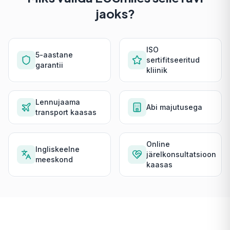
jaoks?
ISO
5-aastane
sertifitseeritud
garantii
kliinik
Lennujaama
Abi majutusega
transport kaasas
Online
Ingliskeelne
järelkonsultatsioon
meeskond
kaasas