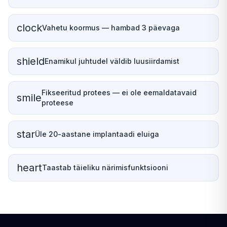
clock
Vahetu koormus — hambad 3 päevaga
shield
Enamikul juhtudel väldib luusiirdamist
Fikseeritud protees — ei ole eemaldatavaid
smile
proteese
star
Üle 20-aastane implantaadi eluiga
heart
Taastab täieliku närimisfunktsiooni