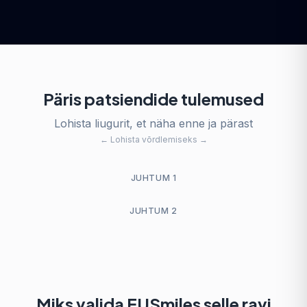
Päris patsiendide tulemused
Lohista liugurit, et näha enne ja pärast
← Lohista võrdlemiseks →
Enne
JUHTUM 1
Enne
JUHTUM 2
Miks valida EUSmiles selle ravi