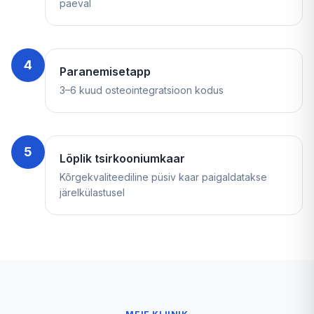
päeval
4
Paranemisetapp
3–6 kuud osteointegratsioon kodus
5
Lõplik tsirkooniumkaar
Kõrgekvaliteediline püsiv kaar paigaldatakse
järelkülastusel