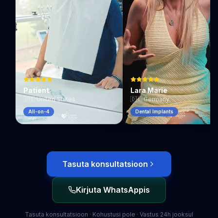
Patient
Lara Marie
🇺🇸
United States
🇩🇪
Germany
All-on-4
Dental Implants
Tasuta konsultatsioon
Kirjuta WhatsAppis
Tasuta konsultatsioon · Kohustusi pole · Vastus 24h jooksul