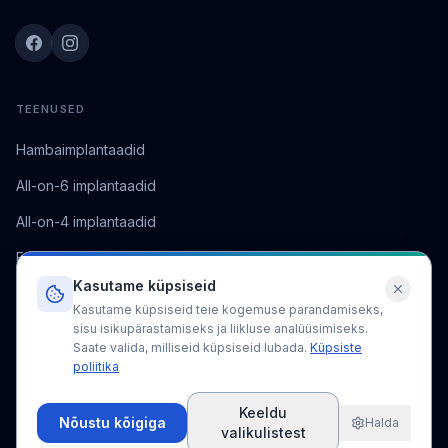
TEENUSED
Hambaimplantaadid
All-on-6 implantaadid
All-on-4 implantaadid
E-max laminaatviineerid
Kasutame küpsiseid
Tsirkooniumkroonid
Kasutame küpsiseid teie kogemuse parandamiseks,
Hammaste valgendamine
sisu isikupärastamiseks ja liikluse analüüsimiseks.
Saate valida, milliseid küpsiseid lubada.
Küpsiste
poliitika
ETTEVÕTE
Keeldu
Nõustu kõigiga
Halda
Meist
valikulistest