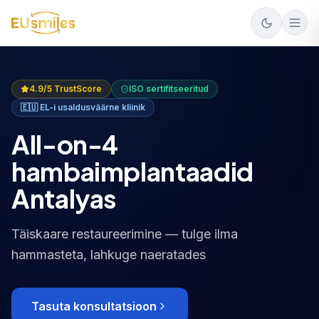
4.9/5 TrustScore
ISO sertifitseeritud
🇪🇺
EL-i usaldusväärne kliinik
All-on-4
hambaimplantaadid
Antalyas
Täiskaare restaureerimine — tulge ilma
hammasteta, lahkuge naeratades
Tasuta konsultatsioon